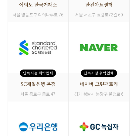
여의도 한국거래소
한전아트센터
서울 영등포구 여의나루로 76
서울 서초구 효령로72길 60
단독지정 위탁업체
단독지정 위탁업체
SC제일은행 본점
네이버 그린팩토리
서울 종로구 종로 47
경기 성남시 분당구 불정로 6