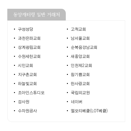
동양캐터링 일반 거래처
구성성당
고척교회
과천은파교회
남서울교회
상계광림교회
순복음강남교회
수원세한교회
새중앙교회
시민교회
인천제2교회
지구촌교회
참기쁨교회
하늘빛교회
한사랑교회
조아인스튜디오
국립외교원
감사원
네이버
수자원공사
엘오티베큠(LOT베큠)